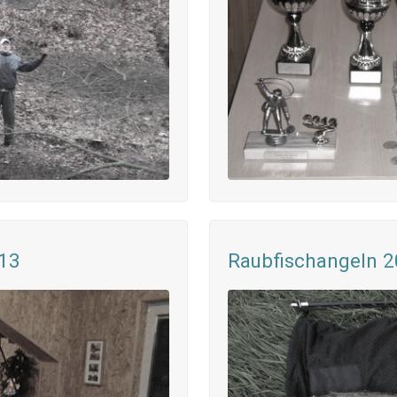
013
Raubfischangeln 